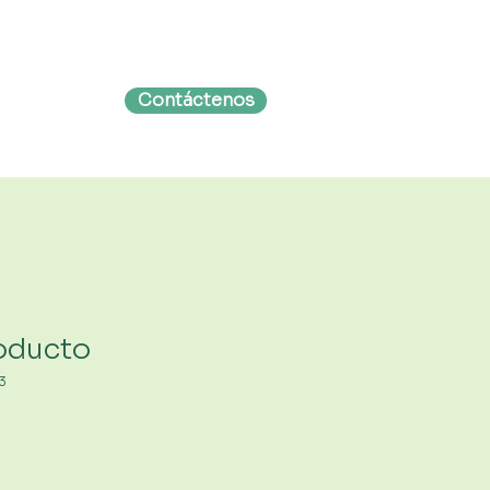
Contáctenos
r Cita
oducto
3
o