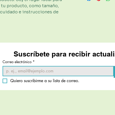
una excelente mane
envío, embalaje y c
 tu producto, como tamaño, 
asegurarles a tus 
sobre tu política d
tranquilidad.
 cuidado e instrucciones de 
manera de generar c
clientes que puede
Suscríbete para recibir actual
Correo electrónico
*
Quiero suscribirme a su lista de correo.