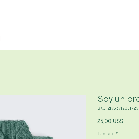
Inicio
Servicios
Reserva
Soy un pr
SKU: 21753712351725
Preci
25,00 US$
Tamaño
*