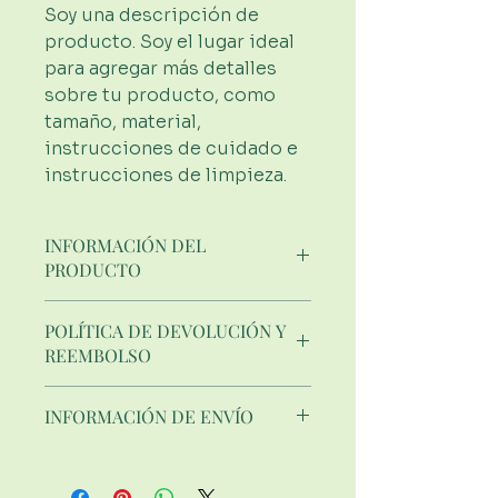
Soy una descripción de 
producto. Soy el lugar ideal 
para agregar más detalles 
sobre tu producto, como 
tamaño, material, 
instrucciones de cuidado e 
instrucciones de limpieza.
INFORMACIÓN DEL
PRODUCTO
Soy un detalle de producto. Soy un
POLÍTICA DE DEVOLUCIÓN Y
gran lugar para agregar más
REEMBOLSO
información sobre tu producto,
como tamaño, material e
Soy una política de devolución y
instrucciones de cuidado y
INFORMACIÓN DE ENVÍO
reembolso. Soy un buen lugar para
limpieza. Este también es un buen
que tus clientes sepan qué hacer
espacio para escribir qué hace que
Soy una política de envíos. Soy un
en caso de que no estén
este producto sea especial y
gran lugar para agregar más
satisfechos con su compra. Tener